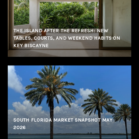
THE ISLAND AFTER THE REFRESH: NEW
TABLES, COURTS, AND WEEKEND HABITS ON
KEY BISCAYNE
SOUTH FLORIDA MARKET SNAPSHOT MAY
2026