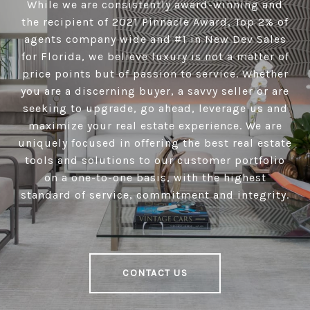
While we are consistently award-winning and
the recipient of 2021 Pinnacle Award, Top 2% of
agents company wide and #1 in New Dev Sales
for Florida, we believe luxury is not a matter of
price points but of passion to service. Whether
you are a discerning buyer, a savvy seller or are
seeking to upgrade, go ahead, leverage us and
maximize your real estate experience. We are
uniquely focused in offering the best real estate
tools and solutions to our customer portfolio
on a one-to-one basis, with the highest
standard of service, commitment and integrity.
CONTACT US